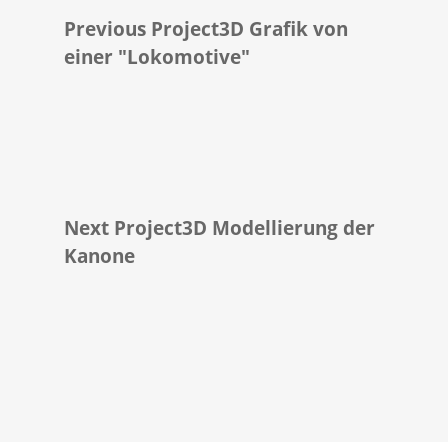
Previous Project
3D Grafik von
einer "Lo­ko­mo­ti­ve"
Next Project
3D Modellierung der
Kanone