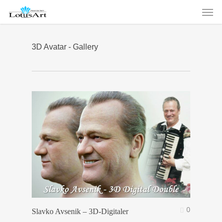
Men
Skip
to
main
content
3D Avatar - Gallery
0
Slavko Avsenik – 3D-Digitaler