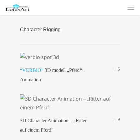
Men
Skip
to
main
content
Character Rigging
5
“VERBIO”
3D modell „Pferd“-
Animation
9
3D Character Animation – „Ritter
auf einem Pferd“