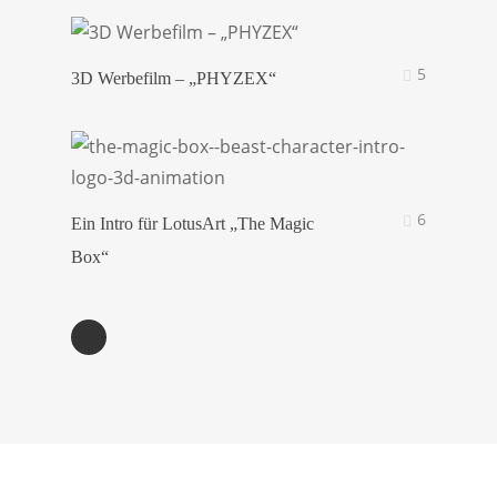
5
3D Werbefilm – „PHYZEX“
6
Ein Intro für LotusArt „The Magic
Box“