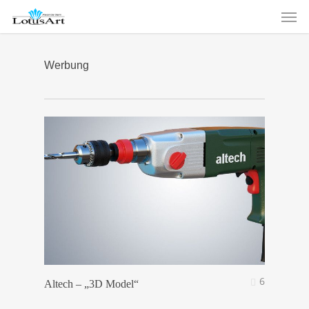
Men
Skip
to
main
content
Werbung
6
Altech – „3D Model“