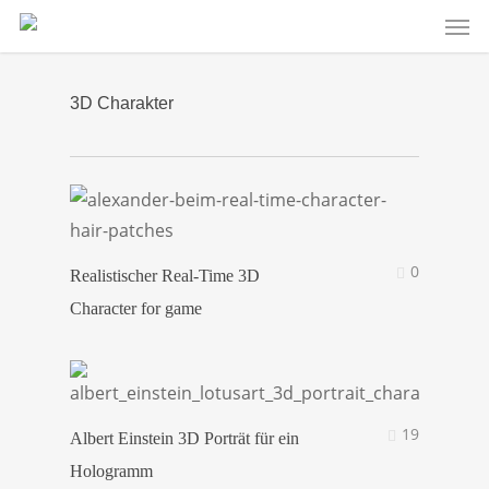
Men
Skip
to
main
content
3D Charakter
0
Realistischer Real-Time 3D
Character for game
19
Albert Einstein 3D Porträt für ein
Hologramm