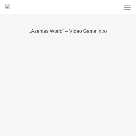
Men
Skip
to
main
content
„Azentas World“ – Video Game Intro